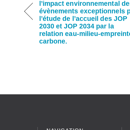
l’impact environnemental de
évènements exceptionnels 
l’étude de l’accueil des JOP
2030 et JOP 2034 par la
relation eau-milieu-empreint
carbone.