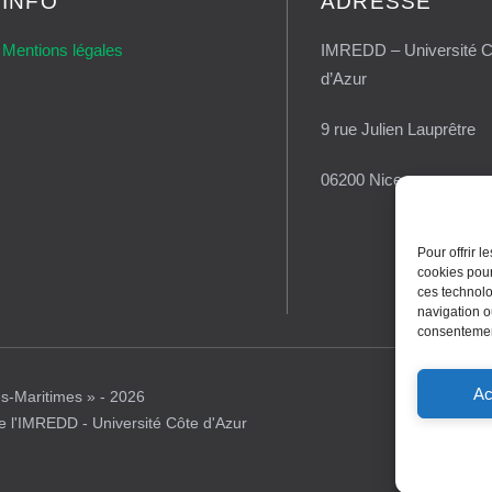
INFO
ADRESSE
Mentions légales
IMREDD – Université C
d’Azur
9 rue Julien Lauprêtre
06200 Nice
Pour offrir 
cookies pour
ces technolo
navigation ou
consentement
Ac
es-Maritimes » - 2026
 de l'IMREDD - Université Côte d'Azur