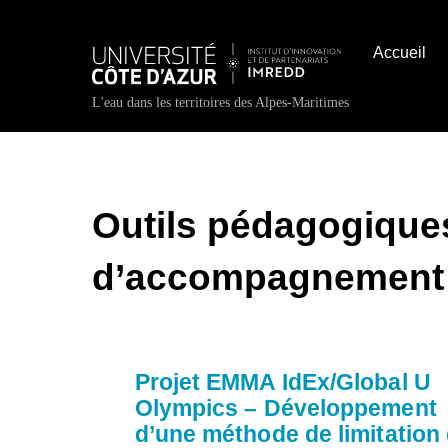
Skip
to
Accueil
content
L'eau dans les territoires des Alpes-Maritimes
Outils pédagogique
d’accompagnement
Projet EMMA IdEx/Global U
Olympics – Développement
d’une méthode de limitation