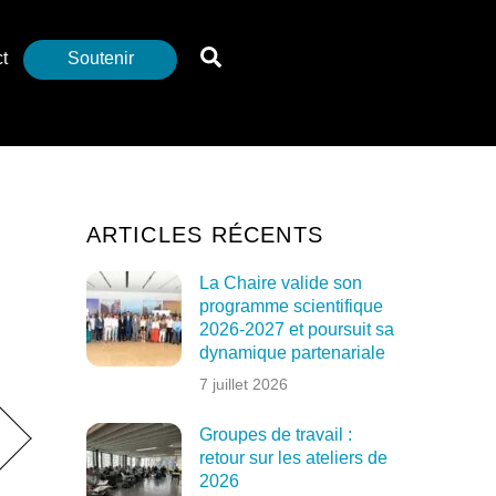
Search
t
Soutenir
ARTICLES RÉCENTS
La Chaire valide son
programme scientifique
2026-2027 et poursuit sa
dynamique partenariale
7 juillet 2026
Groupes de travail :
retour sur les ateliers de
2026