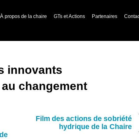
À propos de la chaire
GTs et Actions
Partenaires
Contac
s innovants
 au changement
Film des actions de sobriété
hydrique de la Chaire
 de