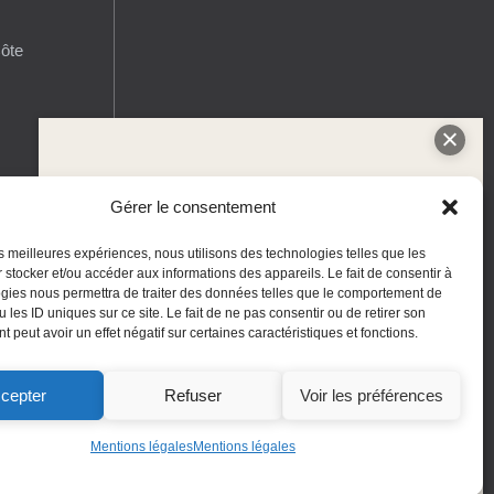
ôte
Colloque international
Gérer le consentement
L’eau dans l’histoire des Alpes-
les meilleures expériences, nous utilisons des technologies telles que les
Maritimes,enjeux sociétaux,
 stocker et/ou accéder aux informations des appareils. Le fait de consentir à
gies nous permettra de traiter des données telles que le comportement de
juridiques et politiques
 les ID uniques sur ce site. Le fait de ne pas consentir ou de retirer son
 peut avoir un effet négatif sur certaines caractéristiques et fonctions.
NICE, LES 25 ET 26 MARS 2027
cepter
Refuser
Voir les préférences
Télécharger l'appel à
communications
Mentions légales
Mentions légales