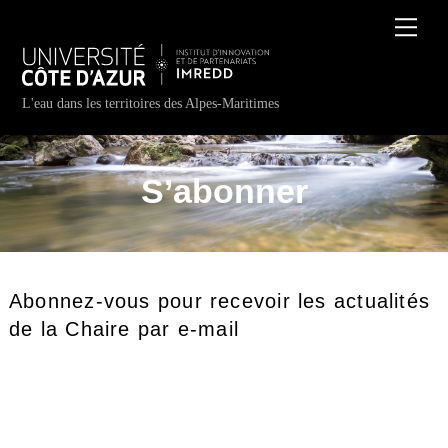
Skip
Back
Men
to
To
content
Top
L'eau dans les territoires des Alpes-Maritimes
S’abonner
Abonnez-vous pour recevoir les actualités
de la Chaire par e-mail