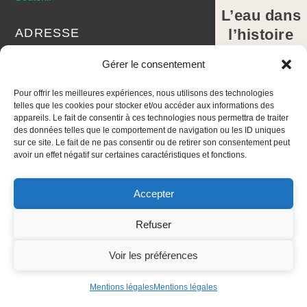
L’eau dans
l’histoire
ADRESSE
des Alpes-
IMREDD – Université Côte
Gérer le consentement
Maritimes,e
d’Azur
sociétaux,
Pour offrir les meilleures expériences, nous utilisons des technologies
telles que les cookies pour stocker et/ou accéder aux informations des
juridiques
9 rue Julien Lauprêtre
appareils. Le fait de consentir à ces technologies nous permettra de traiter
et politiques
des données telles que le comportement de navigation ou les ID uniques
06200 Nice
sur ce site. Le fait de ne pas consentir ou de retirer son consentement peut
NICE, LES 25
avoir un effet négatif sur certaines caractéristiques et fonctions.
ET 26 MARS
2027
Accepter
Télécharger
Chaire Partenariale « L'Eau dans les Territoires des Alpes-
Refuser
l'appel à
Maritimes » - 2026
communication
Ce site a été créé par le service Animation et Diffusion de
Voir les préférences
s
l'IMREDD - Université Côte d'Azur
Mentions légales
Mentions légales