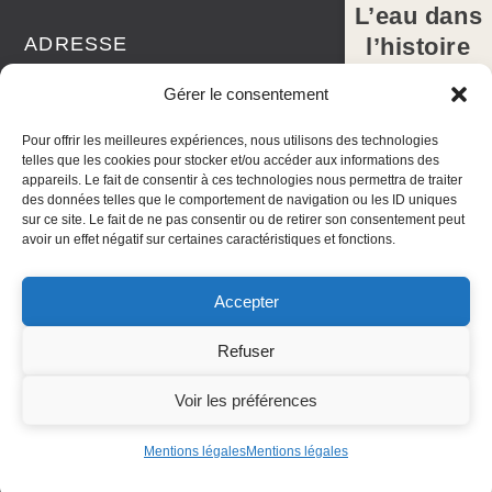
L’eau dans
l’histoire
ADRESSE
des Alpes-
IMREDD – Université Côte
Gérer le consentement
Maritimes,e
d’Azur
sociétaux,
Pour offrir les meilleures expériences, nous utilisons des technologies
telles que les cookies pour stocker et/ou accéder aux informations des
juridiques
9 rue Julien Lauprêtre
appareils. Le fait de consentir à ces technologies nous permettra de traiter
et politiques
des données telles que le comportement de navigation ou les ID uniques
06200 Nice
sur ce site. Le fait de ne pas consentir ou de retirer son consentement peut
NICE, LES 25
avoir un effet négatif sur certaines caractéristiques et fonctions.
ET 26 MARS
2027
Accepter
Télécharger
Chaire Partenariale « L'Eau dans les Territoires des Alpes-
Refuser
l'appel à
Maritimes » - 2026
communication
Ce site a été créé par le service Animation et Diffusion de
Voir les préférences
s
l'IMREDD - Université Côte d'Azur
Mentions légales
Mentions légales