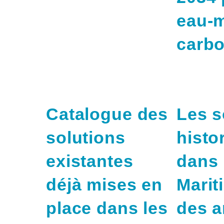
eau-m
carbo
Catalogue des
Les s
solutions
histo
existantes
dans 
déjà mises en
Mari
place dans les
des a