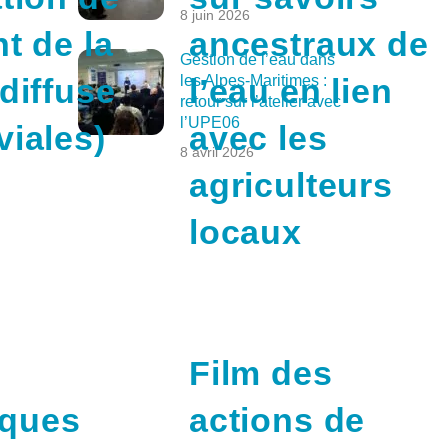
8 juin 2026
nt de la
ancestraux de
Gestion de l’eau dans
les Alpes-Maritimes :
 diffuse
l’eau en lien
retour sur l’atelier avec
l’UPE06
viales)
avec les
8 avril 2026
agriculteurs
locaux
Film des
ques
actions de