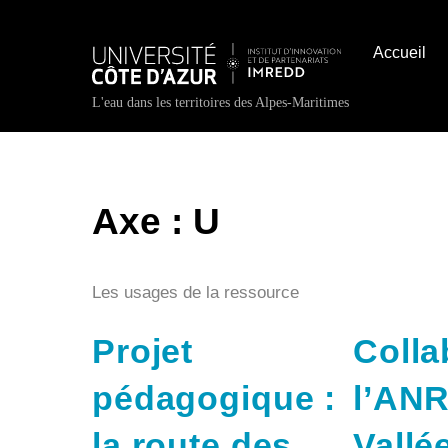
Skip
to
Accueil
content
L'eau dans les territoires des Alpes-Maritimes
Axe :
U
Les usages de la ressource
Projet
Colla
pédagogique :
l’ANR
la route des
Vallé