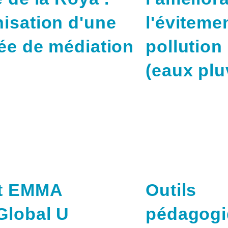
isation d'une
l'éviteme
ée de médiation
pollution
(eaux plu
et EMMA
Outils
Global U
pédagogi