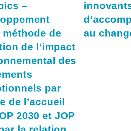
ics –
innovant
loppement
d’accom
e méthode de
au chang
ation de l’impact
onnemental des
ements
tionnels par
de de l’accueil
OP 2030 et JOP
par la relation