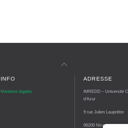
Back
To
Top
INFO
ADRESSE
Mentions légales
IMREDD – Université C
d’Azur
9 rue Julien Lauprêtre
06200 Nice