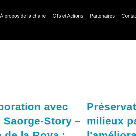
À propos de la chaire
GTs et Actions
Partenaires
Contac
boration avec
Préserva
 Saorge-Story –
milieux p
e de la Roya :
l'amélior