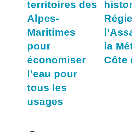
territoires des
histo
Alpes-
Régie
Maritimes
l’Ass
pour
la Mé
économiser
Côte 
l’eau pour
tous les
usages