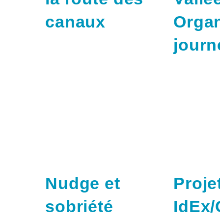
canaux
Organ
journ
Nudge et
Proj
sobriété
IdEx/