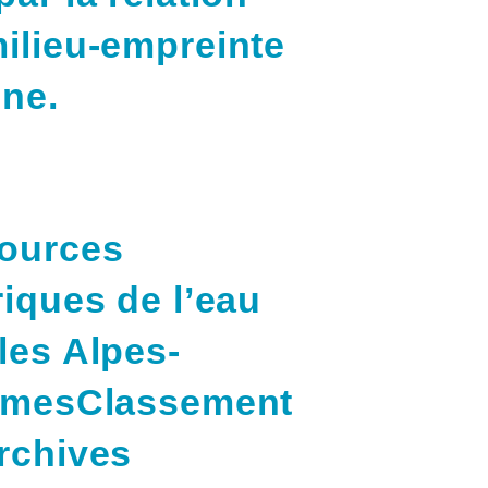
ilieu-empreinte
ne.
ources
riques de l’eau
les Alpes-
timesClassement
rchives