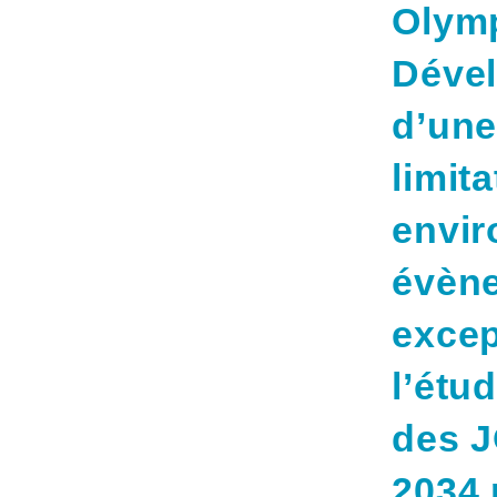
Olymp
Déve
d’un
limit
envir
évèn
excep
l’étu
des J
2034 