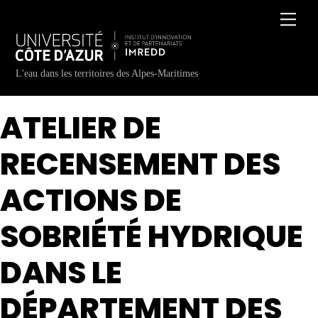
Skip
Men
to
content
L'eau dans les territoires des Alpes-Maritimes
ATELIER DE
RECENSEMENT DES
ACTIONS DE
SOBRIÉTÉ HYDRIQUE
DANS LE
DÉPARTEMENT DES